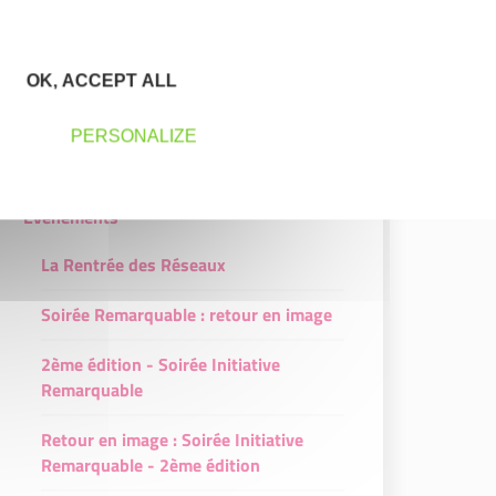
Interviews de nos partenaires
Interview - Crédit Agricole
OK, ACCEPT ALL
Interview - Maaf
PERSONALIZE
Interview - Groupama
Événements
La Rentrée des Réseaux
Soirée Remarquable : retour en image
2ème édition - Soirée Initiative
Remarquable
Retour en image : Soirée Initiative
Remarquable - 2ème édition