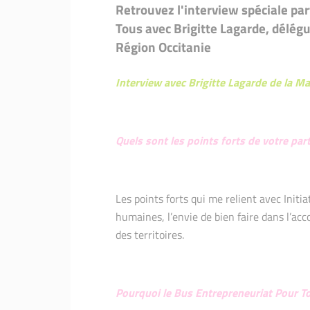
Première p
Première place pour Initiativ
Retrouvez l'interview spéciale pa
Saint-Lou
Tous avec Brigitte Lagarde, délégu
Région Occitanie
Interview avec Brigitte Lagarde de la Ma
Quels sont les points forts de votre part
Les points forts qui me relient avec Initi
humaines, l’envie de bien faire dans l’ac
des territoires.
Pourquoi le Bus Entrepreneuriat Pour To