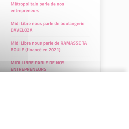
Métropolitain parle de nos
entrepreneurs
Midi Libre nous parle de boulangerie
DAVELOZA
Midi Libre nous parle de RAMASSE TA
BOULE (financé en 2021)
MIDI LIBRE PARLE DE NOS
ENTREPRENEURS
Midi Libre parle de nous et du retour
des afterwork initiative business
Montpellier : nutritionniste, médecin,
chef, le trio cuisine pour vous
PARTENARIAT SYSTEME U SUD