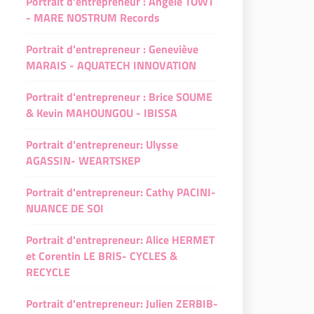
Portrait d'entrepreneur : Angèle TOWT
e
IB- FLOUR
le
- MARE NOSTRUM Records
B- FLOUR
ACHET - L'Industrie Restaurant
Portrait d'entrepreneur : Geneviève
CHET - L'Industrie Restaurant
 -Oleisys Distribution
MARAIS - AQUATECH INNOVATION
-Oleisys Distribution
- L'Instant Coquelicot
Portrait d'entrepreneur : Brice SOUME
L'Instant Coquelicot
& Kevin MAHOUNGOU - IBISSA
and - L'Aurore Boréale
nd - L'Aurore Boréale
Portrait d'entrepreneur: Ulysse
t et Jordan Errigo- Quanto Basta
AGASSIN- WEARTSKEP
et Jordan Errigo- Quanto Basta
andado- Terre andalouse
Portrait d'entrepreneur: Cathy PACINI-
ndado- Terre andalouse
n Strano - Acquolina
NUANCE DE SOI
Strano - Acquolina
fouri - O Jasmin & Ôbuntu
Portrait d'entrepreneur: Alice HERMET
ouri - O Jasmin & Ôbuntu
et Corentin LE BRIS- CYCLES &
jee - Le café pointu
RECYCLE
ee - Le café pointu
Portrait d'entrepreneur: Julien ZERBIB-