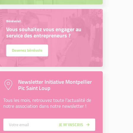
Bénévolat
Vous souhaitez vous engager au
service des entrepreneurs ?
Devenez bénévole
Newsletter Initiative Montpellier
Pic Saint Loup
Tous les mois, retrouvez toute l’actualité de
notre association dans notre newsletter !
Votre Email
JE M’INSCRIS