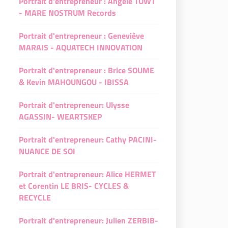
Portrait d'entrepreneur : Angèle TOWT
e
IB- FLOUR
le
- MARE NOSTRUM Records
B- FLOUR
ACHET - L'Industrie Restaurant
Portrait d'entrepreneur : Geneviève
CHET - L'Industrie Restaurant
 -Oleisys Distribution
MARAIS - AQUATECH INNOVATION
-Oleisys Distribution
- L'Instant Coquelicot
Portrait d'entrepreneur : Brice SOUME
L'Instant Coquelicot
& Kevin MAHOUNGOU - IBISSA
and - L'Aurore Boréale
nd - L'Aurore Boréale
Portrait d'entrepreneur: Ulysse
t et Jordan Errigo- Quanto Basta
AGASSIN- WEARTSKEP
et Jordan Errigo- Quanto Basta
andado- Terre andalouse
Portrait d'entrepreneur: Cathy PACINI-
ndado- Terre andalouse
n Strano - Acquolina
NUANCE DE SOI
Strano - Acquolina
fouri - O Jasmin & Ôbuntu
Portrait d'entrepreneur: Alice HERMET
ouri - O Jasmin & Ôbuntu
et Corentin LE BRIS- CYCLES &
jee - Le café pointu
RECYCLE
ee - Le café pointu
Portrait d'entrepreneur: Julien ZERBIB-