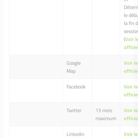
Déter
le déb
la fin 
sessio
(
Voir l
officie
Google
Voir le
Map
officie
Facebook
Voir le
officie
Twitter
13 mois
Voir le
maximum
officie
Linkedin
Voir le