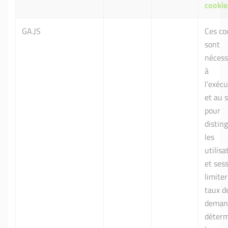
cookie
GA.JS
Ces co
sont
nécess
à
l’exéc
et au s
pour
distin
les
utilisa
et ses
limiter
taux d
deman
déterm