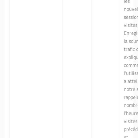
les
nouvel
sessio
visites
Enregi
la sou
trafic 
expliq
comme
l’utili
a attei
notre s
rappele
nombr
l’heur
visites
précéd
et