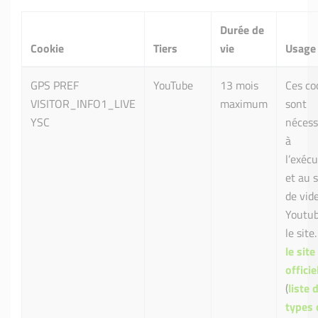
Durée de
Cookie
Tiers
vie
Usage
GPS PREF
YouTube
13 mois
Ces co
VISITOR_INFO1_LIVE
maximum
sont
YSC
nécess
à
l’exéc
et au s
de vid
Youtub
le site.
le site
officie
(
liste 
types 