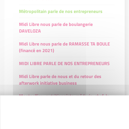
Métropolitain parle de nos entrepreneurs
Midi Libre nous parle de boulangerie
DAVELOZA
Midi Libre nous parle de RAMASSE TA BOULE
(financé en 2021)
MIDI LIBRE PARLE DE NOS ENTREPRENEURS
Midi Libre parle de nous et du retour des
afterwork initiative business
Montpellier : nutritionniste, médecin, chef, le
trio cuisine pour vous
PARTENARIAT SYSTEME U SUD
Interviews de nos partenaires